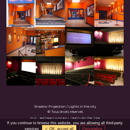
Shadow Projection / Lights in the city
© Tous droits réservés
TVA : BE0880.905.894 / BE0459.718.038
If you continue to browse this website, you are allowing all third-party
Made with
♥
by
B.Gee
services
✓ OK, accept all
Personalize