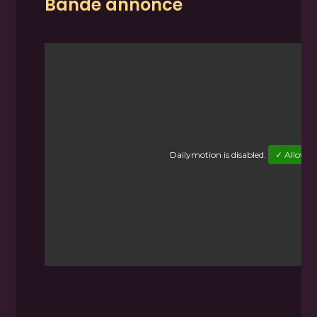
Bande annonce
Dailymotion
is disabled.
✓ Allow