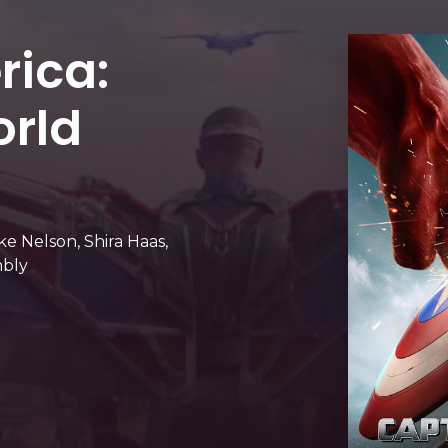
rica:
orld
e Nelson, Shira Haas,
mbly