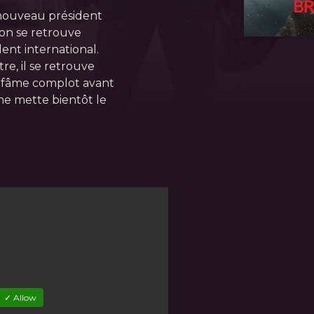
 nouveau président
on se retrouve
ent international.
e, il se retrouve
 infâme complot avant
ne mette bientôt le
✓ Allow