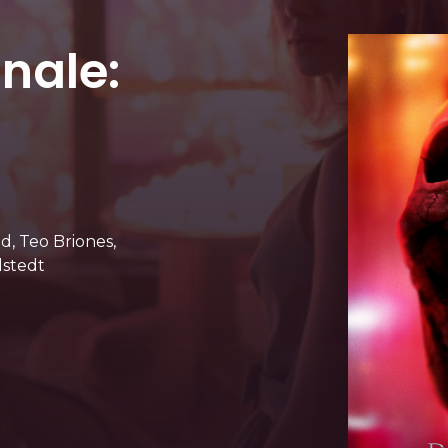
inale:
d, Teo Briones,
lstedt