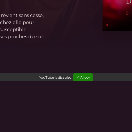
revient sans cesse,
e chez elle pour
 susceptible
 ses proches du sort
YouTube
is disabled.
✓ Allow