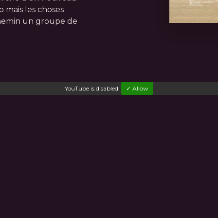
p mais les choses
chemin un groupe de
YouTube
is disabled.
✓ Allow