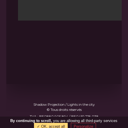
Shadow Projection / Lights in the city
© Tous droits réservés
TVA : BE0880.905.894 / BE0459.718.038
By continuing to scroll,
you are allowing all third-party services
Made with
♥
by
B.Gee
✓ OK, accept all
Personalize