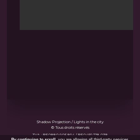
Shadow Projection / Lights in the city
© Tous droits réservés
TVA : BE0880.905.894 / BE0459.718.038
By continuing to scroll,
you are allowing all third-party services