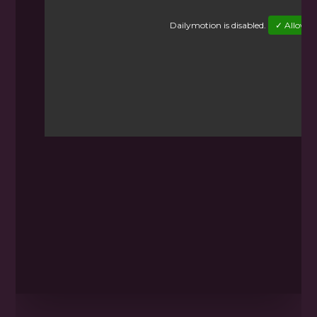
Dailymotion
is disabled.
✓ Allow