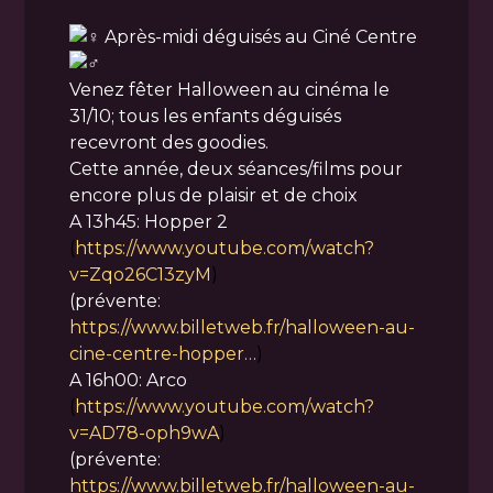
Après-midi déguisés au Ciné Centre
Venez fêter Halloween au cinéma le
31/10; tous les enfants déguisés
recevront des goodies.
Cette année, deux séances/films pour
encore plus de plaisir et de choix
A 13h45: Hopper 2
(
https://www.youtube.com/watch?
v=Zqo26C13zyM
)
(prévente:
https://www.billetweb.fr/halloween-au-
cine-centre-hopper…
)
A 16h00: Arco
(
https://www.youtube.com/watch?
v=AD78-oph9wA
)
(prévente:
https://www.billetweb.fr/halloween-au-