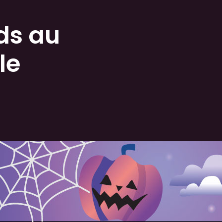
ds au
le