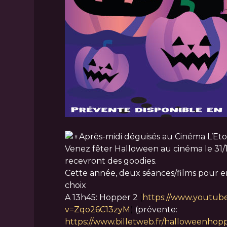
Après-midi déguisés au Cinéma L’Eto
Venez fêter Halloween au cinéma le 31/1
recevront des goodies.
Cette année, deux séances/films pour en
choix
A 13h45: Hopper 2
(
https://www.youtub
v=Zqo26C13zyM
)
(prévente:
https://www.billetweb.fr/halloweenhopp