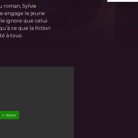
u roman, Sylvie
lle engage le jeune
le ignore que celui-
squ’à ce que la fiction
té à tous.
✓ Allow