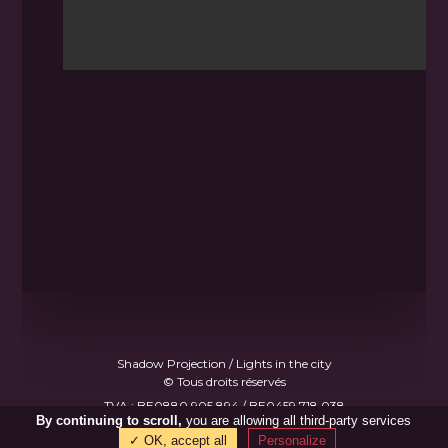
Shadow Projection / Lights in the city
© Tous droits réservés
TVA : BE0880.905.894 / BE0459.718.038
By continuing to scroll,
you are allowing all third-party services
Made with
♥
by
B.Gee
✓ OK, accept all
Personalize