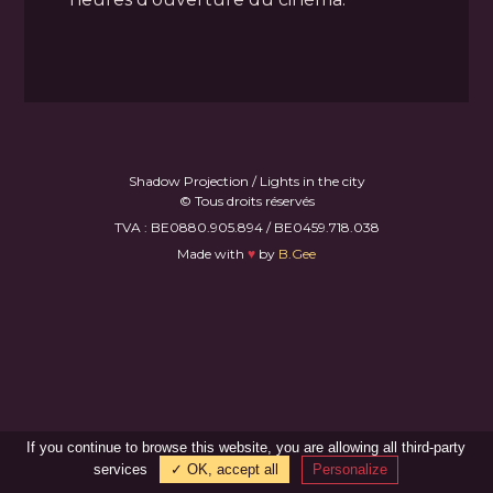
Shadow Projection / Lights in the city
© Tous droits réservés
TVA : BE0880.905.894 / BE0459.718.038
Made with
♥
by
B.Gee
If you continue to browse this website, you are allowing all third-party
services
✓ OK, accept all
Personalize