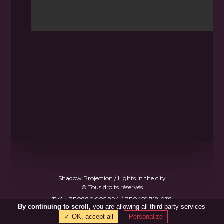
Shadow Projection / Lights in the city
© Tous droits réservés
TVA : BE0880.905.894 / BE0459.718.038
By continuing to scroll,
you are allowing all third-party services
Made with
♥
by
B.Gee
✓ OK, accept all
Personalize