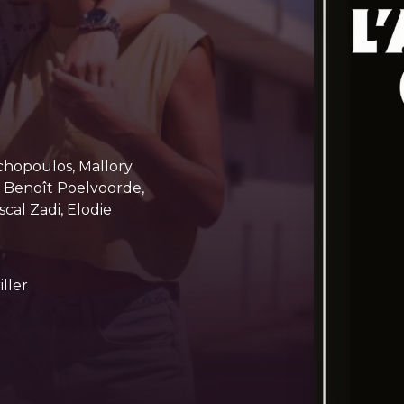
rchopoulos, Mallory
 Benoît Poelvoorde,
cal Zadi, Elodie
ller