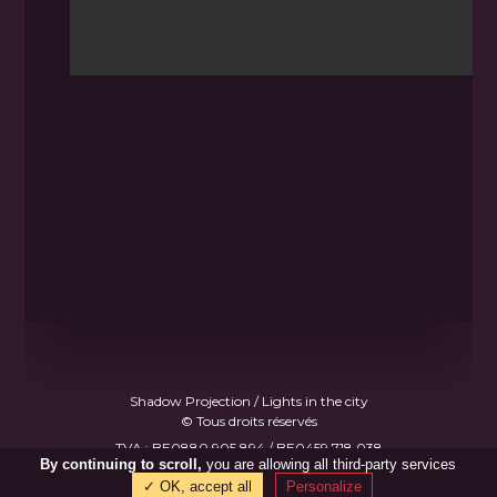
Shadow Projection / Lights in the city
© Tous droits réservés
TVA : BE0880.905.894 / BE0459.718.038
By continuing to scroll,
you are allowing all third-party services
Made with
♥
by
B.Gee
✓ OK, accept all
Personalize