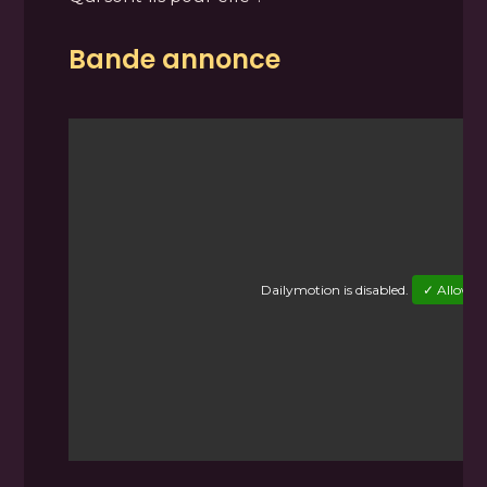
Bande annonce
Dailymotion
is disabled.
✓ Allow