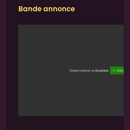
Bande annonce
Dailymotion
is disabled.
✓ Allow