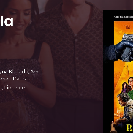
la
 Lyna Khoudri, Amr
erien Dabis
, Finlande