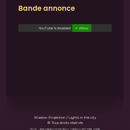
Bande annonce
YouTube
is disabled.
✓ Allow
Shadow Projection / Lights in the city
© Tous droits réservés
TVA : BE0880.905.894 / BE0459.718.038