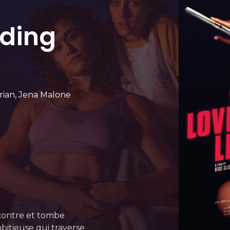
eding
Brian, Jena Malone
ncontre et tombe
bitieuse qui traverse