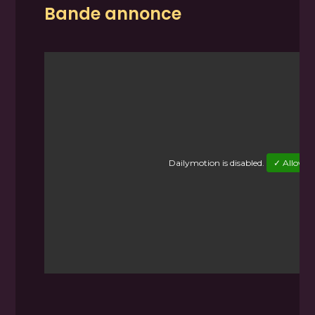
Bande annonce
Dailymotion
is disabled.
✓ Allow