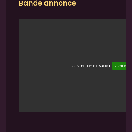
Bande annonce
Dailymotion
is disabled.
✓ Allow