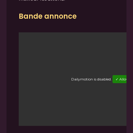
Bande annonce
Dailymotion
is disabled.
✓ Allow