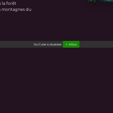
 la forêt
s montagnes du
YouTube
is disabled.
✓ Allow