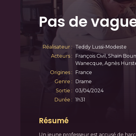
Pas de vagu
Réalisateur :
Teddy Lussi-Modeste
Acteurs :
François Civil, Shaïn Bou
Wanecque, Agnès Hurst
Origines :
France
Genre :
Drame
Sortie :
03/04/2024
Durée :
1h31
Résumé
Un jeune professeur est accusé de har