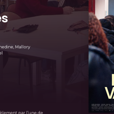
es
medine, Mallory
el
cèlement par l’une de