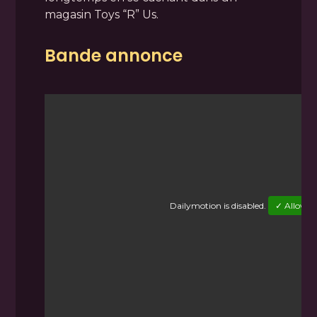
magasin Toys “R” Us.
Bande annonce
Dailymotion
is disabled.
✓ Allow