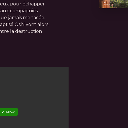
z eux pour échapper
e aux compagnies
s que jamais menacée.
aptisé Oshi vont alors
ntre la destruction
✓ Allow