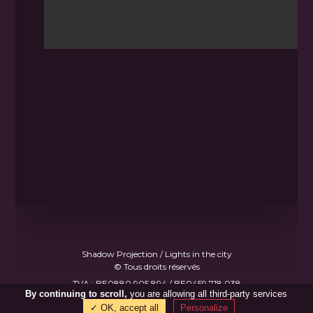
Shadow Projection / Lights in the city
© Tous droits réservés
TVA : BE0880.905.894 / BE0459.718.038
By continuing to scroll,
you are allowing all third-party services
Made with
♥
by
B.Gee
✓ OK, accept all
Personalize