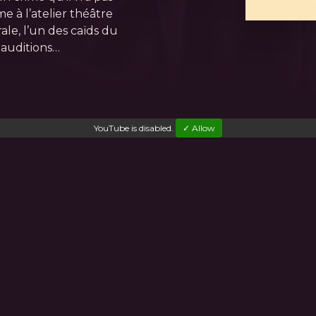
e à l’atelier théâtre
ale, l’un des caïds du
 auditions…
YouTube
is disabled.
✓ Allow