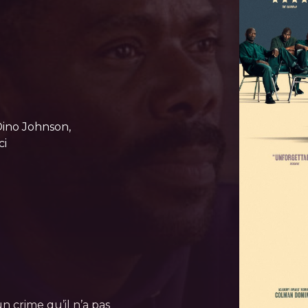
ino Johnson,
ci
n crime qu’il n’a pas