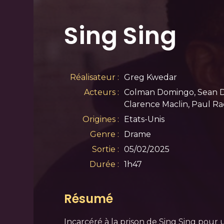
Sing Sing
Réalisateur :
Greg Kwedar
Acteurs :
Colman Domingo, Sean D
Clarence Maclin, Paul Ra
Origines :
Etats-Unis
Genre :
Drame
Sortie :
05/02/2025
Durée :
1h47
Résumé
Incarcéré à la prison de Sing Sing pour u