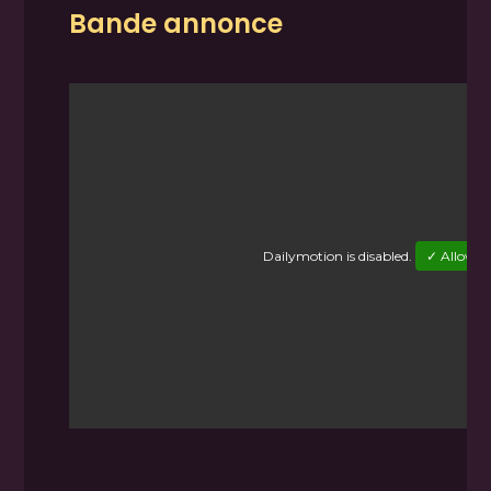
Bande annonce
Dailymotion
is disabled.
✓ Allow