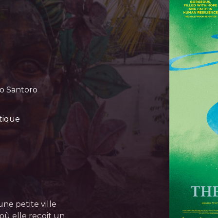
o Santoro
tique
une petite ville
où elle reçoit un