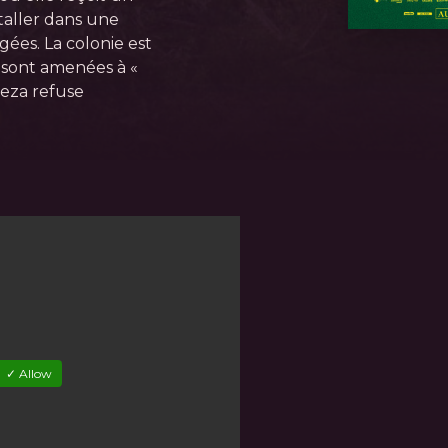
taller dans une
ées. La colonie est
 sont amenées à «
reza refuse
✓ Allow