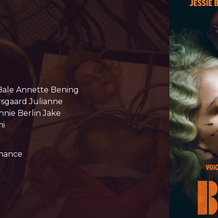
 Bale Annette Bening
sgaard Julianne
nie Berlin Jake
mi
omance