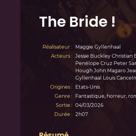
The Bride !
Réalisateur :
Maggie Gyllenhaal
Acteurs :
Jessie Buckley Christian
Penélope Cruz Peter Sar
Hough John Magaro Jean
Gyllenhaal Louis Cancel
Origines :
Etats-Unis
Genre :
Fantastique, horreur, r
Sortie :
04/03/2026
Durée :
2h07
Résumé