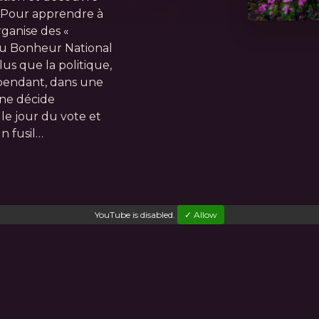
e. Pour apprendre à
ganise des «
 du Bonheur National
lus que la politique,
ependant, dans une
ne décide
le jour du vote et
n fusil…
YouTube
is disabled.
✓ Allow