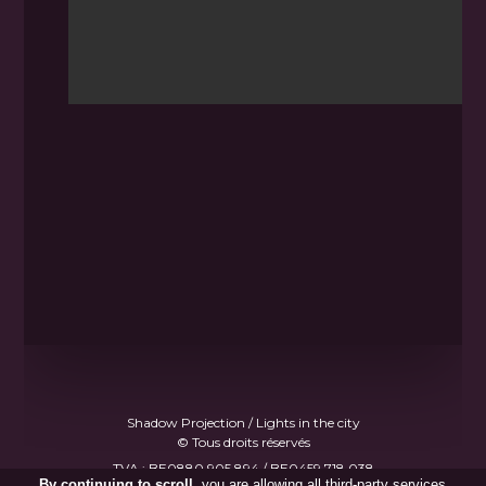
Shadow Projection / Lights in the city
© Tous droits réservés
TVA : BE0880.905.894 / BE0459.718.038
By continuing to scroll,
you are allowing all third-party services