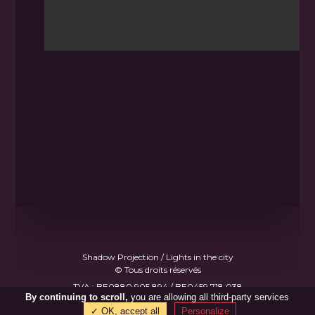
Shadow Projection / Lights in the city
© Tous droits réservés
TVA : BE0880.905.894 / BE0459.718.038
By continuing to scroll,
you are allowing all third-party services
Made with
♥
by
B.Gee
✓ OK, accept all
Personalize