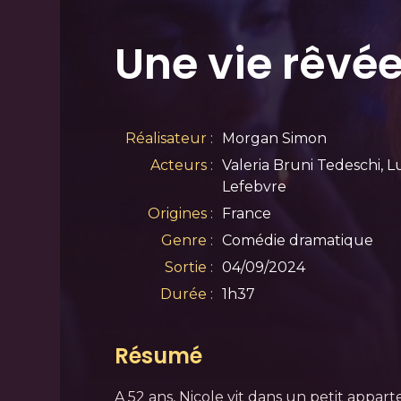
Une vie rêvé
Réalisateur :
Morgan Simon
Acteurs :
Valeria Bruni Tedeschi, L
Lefebvre
Origines :
France
Genre :
Comédie dramatique
Sortie :
04/09/2024
Durée :
1h37
Résumé
A 52 ans, Nicole vit dans un petit appart