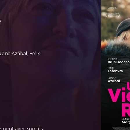
e
ubna Azabal, Félix
ement avec son fils