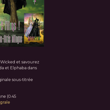
e Wicked et savourez
nda et Elphaba dans
ginale sous-titrée
ne (0.45
egrale