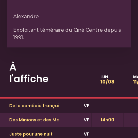
Alexandre
Exploitant téméraire du Ciné Centre depuis
1991.
À
l'affiche
LUN.
M
10/08
1
De la comédie française
VF
Des Minions et des Monstres
VF
14h00
Juste pour une nuit
VF