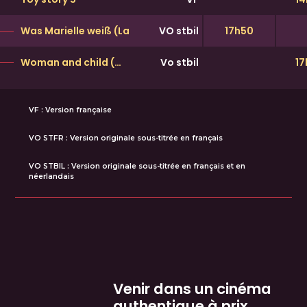
Was Marielle weiß (La gifle)
(Dernière semaine)
VO stbil
17h50
Woman and child
(Dernière semaine)
Vo stbil
17
VF : Version française
VO STFR : Version originale sous-titrée en français
VO STBIL : Version originale sous-titrée en français et en
néerlandais
Venir dans un cinéma
authentique à prix