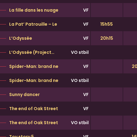
La fille dans les nuages
VF
La Pat’ Patrouille – Le Film: Mission Dino
VF
15h55
L’Odyssée
VF
20h15
L’Odyssée
(Projection en pellicule 35mm !)
VO stbil
Spider-Man: brand new day
VF
20
Spider-Man: brand new day
VO stbil
Sunny dancer
VF
The end of Oak Street
VF
The end of Oak Street
VO stbil
Toy story 5
VF
14