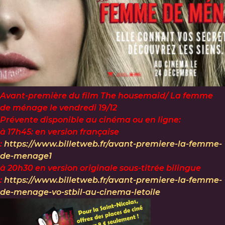
Avant-première du film The housemaid/ La femme
de ménage le vendredi 19/12
Prévente disponible au cinéma ou en ligne:
à 17h45: en version française
:
https://www.billetweb.fr/avant-premiere-la-femme-
de-menage1
à 20h30 en version originale sous-titrée bilingue
:
https://www.billetweb.fr/avant-premiere-la-femme-
de-menage-vo-stbil-au-cinema-letoile