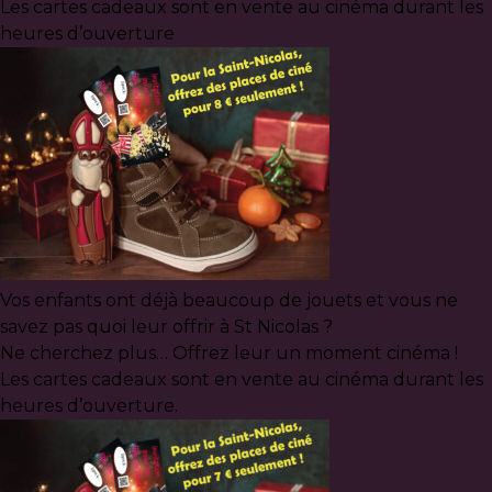
Les cartes cadeaux sont en vente au cinéma durant les
heu
res d’ouverture
Vos enfants ont déjà beaucoup de jouets et vous ne
savez pas quoi leur offrir à St Nicolas ?
Ne cherchez plus… Offrez leur un moment cinéma !
Les cartes cadeaux sont en vente au cinéma durant les
heures d’ouverture.