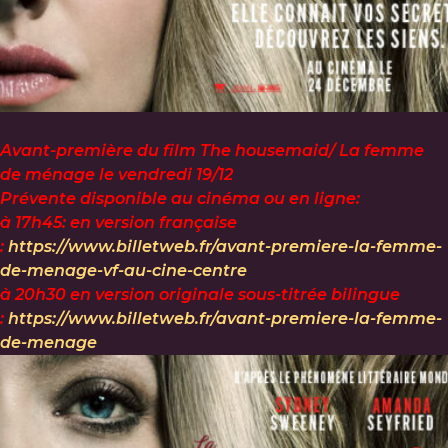
Avant-première du film The housemaid/ La femme
de ménage le vendredi 19/12
Prévente disponible au cinéma ou en ligne:
à 17h45: en version française
:
https://www.billetweb.fr/avant-premiere-la-femme-
de-menage-vf-au-cine-centre
à 20h30 en version originale sous-titrée bilingue
:
https://www.billetweb.fr/avant-premiere-la-femme-
de-menage