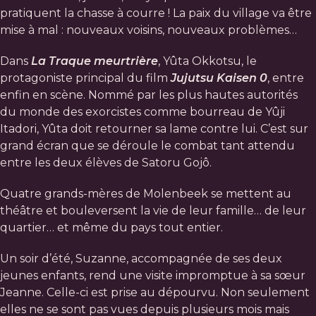
pratiquent la chasse à courre ! La paix du village va être
mise à mal : nouveaux voisins, nouveaux problèmes…
Dans
La Traque meurtrière
, Yûta Okkotsu, le
protagoniste principal du film
Jujutsu Kaisen 0
, entre
enfin en scène. Nommé par les plus hautes autorités
du monde des exorcistes comme bourreau de Yûji
Itadori, Yûta doit retourner sa lame contre lui. C’est sur
grand écran que se déroule le combat tant attendu
entre les deux élèves de Satoru Gojô.
Quatre grands-mères de Molenbeek se mettent au
théâtre et bouleversent la vie de leur famille… de leur
quartier… et même du pays tout entier.
Un soir d’été, Suzanne, accompagnée de ses deux
jeunes enfants, rend une visite impromptue à sa sœur
Jeanne. Celle-ci est prise au dépourvu. Non seulement
elles ne se sont pas vues depuis plusieurs mois mais