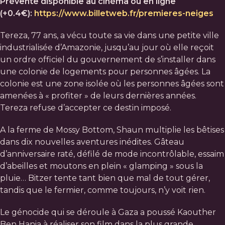
Prévente disponible au cinéma ou en ligne
(+0.4€):
https://www.billetweb.fr/premieres-neiges
Tereza, 77 ans, a vécu toute sa vie dans une petite ville
industrialisée d’Amazonie, jusqu’au jour où elle reçoit
un ordre officiel du gouvernement de s’installer dans
une colonie de logements pour personnes âgées. La
colonie est une zone isolée où les personnes âgées sont
amenées à « profiter » de leurs dernières années.
Tereza refuse d’accepter ce destin imposé.
A la ferme de Mossy Bottom, Shaun multiplie les bêtises
dans dix nouvelles aventures inédites. Gâteau
d’anniversaire raté, défilé de mode incontrôlable, essaim
d’abeilles et moutons en plein « glamping » sous la
pluie… Bitzer tente tant bien que mal de tout gérer,
tandis que le fermier, comme toujours, n’y voit rien.
Le génocide qui se déroule à Gaza a poussé Kaouther
Ben Hania à réaliser son film dans la plus grande