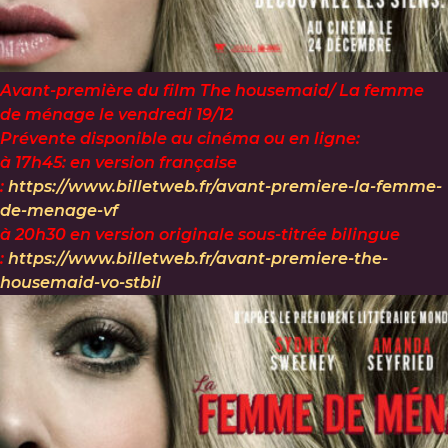
Avant-première du film The housemaid/ La femme
de ménage le vendredi 19/12
Prévente disponible au cinéma ou en ligne:
à 17h45: en version française
:
https://www.billetweb.fr/avant-premiere-la-femme-
de-menage-vf
à 20h30 en version originale sous-titrée bilingue
:
https://www.billetweb.fr/avant-premiere-the-
housemaid-vo-stbil