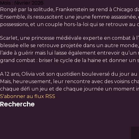
Mois : février 2026
Rongé par la solitude, Frankenstein se rend à Chicago d
Ensemble, ils ressuscitent une jeune femme assassinée, e
possessions, et un couple hors-la-loi qui se retrouve a
Scarlet, une princesse médiévale experte en combat à 
blessée elle se retrouve projetée dans un autre monde,
l’aide à guérir mais lui laisse également entrevoir qu’u
grand combat : briser le cycle de la haine et donner un 
A 12 ans, Olivia voit son quotidien bouleversé du jour au
Mais, heureusement, leur rencontre avec des voisins cha
chaque défi un jeu et de chaque journée un moment in
S'abonner au flux RSS
Recherche