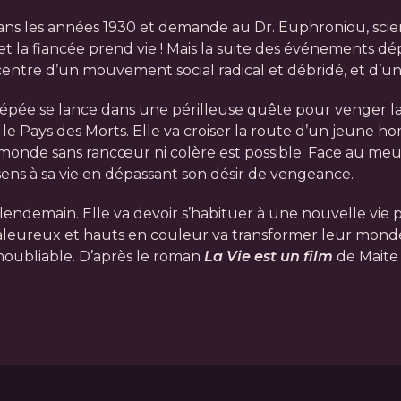
ans les années 1930 et demande au Dr. Euphroniou, scien
t la fiancée prend vie ! Mais la suite des événements dé
u centre d’un mouvement social radical et débridé, et d’
l’épée se lance dans une périlleuse quête pour venger 
 le Pays des Morts. Elle va croiser la route d’un jeune
n monde sans rancœur ni colère est possible. Face au meu
sens à sa vie en dépassant son désir de vengeance.
 lendemain. Elle va devoir s’habituer à une nouvelle vie p
leureux et hauts en couleur va transformer leur monde e
oubliable. D’après le roman
La Vie est un film
de Maite 