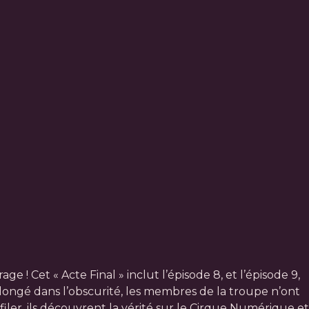
 ! Cet « Acte Final » inclut l’épisode 8, et l’épisode 9,
longé dans l’obscurité, les membres de la troupe n’ont
iler, ils découvrent la vérité sur le Cirque Numérique et