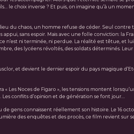
t-ils… le choix inverse ? Et puis, on imagine qu’à un mom
u milieu du chaos, un homme refuse de céder. Seul contre
s appui, sans espoir. Mais avec une folle conviction: la Fr
e n’est ni terminée, ni perdue. La réalité est têtue, et l
bre, des lycéens révoltés, des soldats déterminés. Leur fo
lor, et devient le dernier espoir du pays magique d’Ete
ra « Les Noces de Figaro », les tensions montent lorsqu’
 Les conflits d’opinion et de génération se font jour…
de gens connaissent réellement son histoire. Le 16 octo
 lumière des enquêtes et des procès, ce film revient sur s