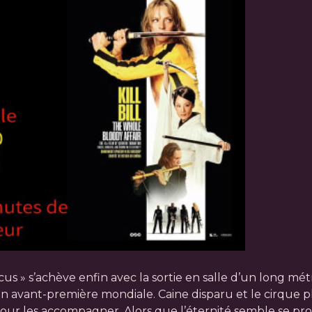
 » s’achève enfin avec la sortie en salle d’un long métrage
en avant-première mondiale. Caine disparu et le cirque p
our les accompagner. Alors que l’éternité semble se prof